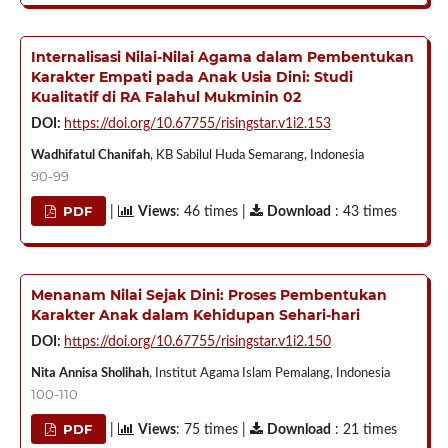
Internalisasi Nilai-Nilai Agama dalam Pembentukan
Karakter Empati pada Anak Usia Dini: Studi
Kualitatif di RA Falahul Mukminin 02
DOI:
https://doi.org/10.67755/risingstar.v1i2.153
Wadhifatul Chanifah
, KB Sabilul Huda Semarang, Indonesia
90-99
PDF
|
Views
: 46 times |
Download
: 43 times
Menanam Nilai Sejak Dini: Proses Pembentukan
Karakter Anak dalam Kehidupan Sehari-hari
DOI:
https://doi.org/10.67755/risingstar.v1i2.150
Nita Annisa Sholihah
, Institut Agama Islam Pemalang, Indonesia
100-110
PDF
|
Views
: 75 times |
Download
: 21 times