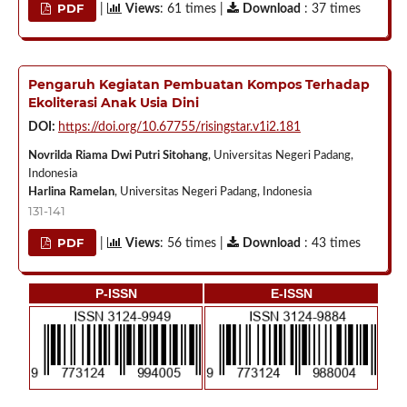
PDF
|
Views
: 61 times |
Download
: 37 times
Pengaruh Kegiatan Pembuatan Kompos Terhadap
Ekoliterasi Anak Usia Dini
DOI:
https://doi.org/10.67755/risingstar.v1i2.181
Novrilda Riama Dwi Putri Sitohang
, Universitas Negeri Padang,
Indonesia
Harlina Ramelan
, Universitas Negeri Padang, Indonesia
131-141
PDF
|
Views
: 56 times |
Download
: 43 times
P-ISSN
E-ISSN