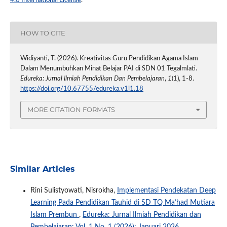
4.0 International License
.
HOW TO CITE
Widiyanti, T. (2026). Kreativitas Guru Pendidikan Agama Islam
Dalam Menumbuhkan Minat Belajar PAI di SDN 01 Tegalmlati.
Edureka: Jurnal Ilmiah Pendidikan Dan Pembelajaran
,
1
(1), 1-8.
https://doi.org/10.67755/edureka.v1i1.18
MORE CITATION FORMATS
Similar Articles
Rini Sulistyowati, Nisrokha,
Implementasi Pendekatan Deep
Learning Pada Pendidikan Tauhid di SD TQ Ma’had Mutiara
Islam Prembun
,
Edureka: Jurnal Ilmiah Pendidikan dan
Pembelajaran: Vol. 1 No. 1 (2026): Januari 2026