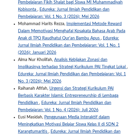
Pembelajaran Fikih Shalat bagi Siswa MI Muhammadiyah
Kobisonta
,
Edureka: Jurnal Ilmiah Pendidikan dan
Pembelajaran: Vol. 1 No. 3 (2026): Mei 2026
Mohammad Harits Rezza,
Implementasi Metode Reward
Dalam Memotivasi Menghafal Kosakata Bahasa Arab Pada
Anak di TPQ Raudhatul Qur'an Bambu Apus
,
Edureka:
Jurnal Ilmiah Pendidikan dan Pembelajaran: Vol. 1 No. 1
(2026): Januari 2026
Alma Nur Kholifah,
Analisis Kebijakan Zonasi dan
Implikasinya terhadap Strategi Kurikulum PAI Tingkat Lokal
,
Edureka: Jurnal Ilmiah Pendidikan dan Pembelajaran: Vol. 1
No. 3 (2026): Mei 2026
Raihanah Afifah,
Urgensi dan Strategi Kurikulum PAI
Berbasis Karakter Islamic Entrepreneurship di Lembaga
Pendidikan
,
Edureka: Jurnal Ilmiah Pendidikan dan
Pembelajaran: Vol. 1 No. 4 (2026): Juli 2026
Eusi Masidah,
Penggunaan Media Interaktif dalam
Meningkatkan Motivasi Belajar Siswa Kelas II di SDN 2
Karangtumaritis
,
Edureka: Jurnal Ilmiah Pendidikan dan