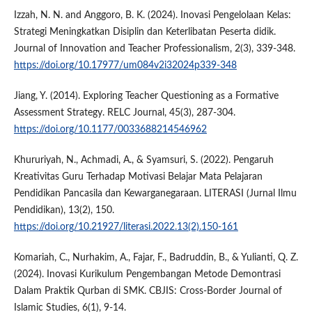
Izzah, N. N. and Anggoro, B. K. (2024). Inovasi Pengelolaan Kelas:
Strategi Meningkatkan Disiplin dan Keterlibatan Peserta didik.
Journal of Innovation and Teacher Professionalism, 2(3), 339-348.
https://doi.org/10.17977/um084v2i32024p339-348
Jiang, Y. (2014). Exploring Teacher Questioning as a Formative
Assessment Strategy. RELC Journal, 45(3), 287-304.
https://doi.org/10.1177/0033688214546962
Khururiyah, N., Achmadi, A., & Syamsuri, S. (2022). Pengaruh
Kreativitas Guru Terhadap Motivasi Belajar Mata Pelajaran
Pendidikan Pancasila dan Kewarganegaraan. LITERASI (Jurnal Ilmu
Pendidikan), 13(2), 150.
https://doi.org/10.21927/literasi.2022.13(2).150-161
Komariah, C., Nurhakim, A., Fajar, F., Badruddin, B., & Yulianti, Q. Z.
(2024). Inovasi Kurikulum Pengembangan Metode Demontrasi
Dalam Praktik Qurban di SMK. CBJIS: Cross-Border Journal of
Islamic Studies, 6(1), 9-14.