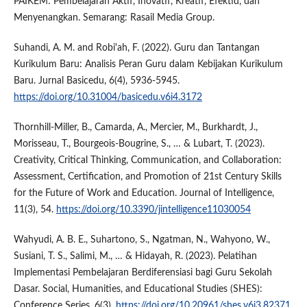
PAIKEM: Pembelajaran Aktif, Inovatif, Kreatif, Efektid, dan
Menyenangkan. Semarang: Rasail Media Group.
Suhandi, A. M. and Robi'ah, F. (2022). Guru dan Tantangan
Kurikulum Baru: Analisis Peran Guru dalam Kebijakan Kurikulum
Baru. Jurnal Basicedu, 6(4), 5936-5945.
https://doi.org/10.31004/basicedu.v6i4.3172
Thornhill-Miller, B., Camarda, A., Mercier, M., Burkhardt, J.,
Morisseau, T., Bourgeois‐Bougrine, S., … & Lubart, T. (2023).
Creativity, Critical Thinking, Communication, and Collaboration:
Assessment, Certification, and Promotion of 21st Century Skills
for the Future of Work and Education. Journal of Intelligence,
11(3), 54.
https://doi.org/10.3390/jintelligence11030054
Wahyudi, A. B. E., Suhartono, S., Ngatman, N., Wahyono, W.,
Susiani, T. S., Salimi, M., … & Hidayah, R. (2023). Pelatihan
Implementasi Pembelajaran Berdiferensiasi bagi Guru Sekolah
Dasar. Social, Humanities, and Educational Studies (SHES):
Conference Series, 6(3).
https://doi.org/10.20961/shes.v6i3.82371