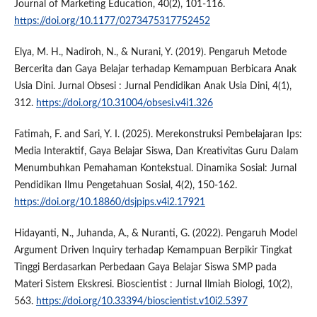
Journal of Marketing Education, 40(2), 101-116.
https://doi.org/10.1177/0273475317752452
Elya, M. H., Nadiroh, N., & Nurani, Y. (2019). Pengaruh Metode
Bercerita dan Gaya Belajar terhadap Kemampuan Berbicara Anak
Usia Dini. Jurnal Obsesi : Jurnal Pendidikan Anak Usia Dini, 4(1),
312.
https://doi.org/10.31004/obsesi.v4i1.326
Fatimah, F. and Sari, Y. I. (2025). Merekonstruksi Pembelajaran Ips:
Media Interaktif, Gaya Belajar Siswa, Dan Kreativitas Guru Dalam
Menumbuhkan Pemahaman Kontekstual. Dinamika Sosial: Jurnal
Pendidikan Ilmu Pengetahuan Sosial, 4(2), 150-162.
https://doi.org/10.18860/dsjpips.v4i2.17921
Hidayanti, N., Juhanda, A., & Nuranti, G. (2022). Pengaruh Model
Argument Driven Inquiry terhadap Kemampuan Berpikir Tingkat
Tinggi Berdasarkan Perbedaan Gaya Belajar Siswa SMP pada
Materi Sistem Ekskresi. Bioscientist : Jurnal Ilmiah Biologi, 10(2),
563.
https://doi.org/10.33394/bioscientist.v10i2.5397