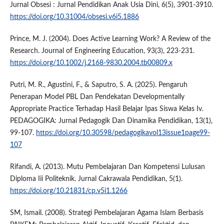
Jurnal Obsesi : Jurnal Pendidikan Anak Usia Dini, 6(5), 3901-3910.
https://doi.org/10.31004/obsesi.v6i5.1886
Prince, M. J. (2004). Does Active Learning Work? A Review of the
Research. Journal of Engineering Education, 93(3), 223-231.
https://doi.org/10.1002/j.2168-9830.2004.tb00809.x
Putri, M. R., Agustini, F., & Saputro, S. A. (2025). Pengaruh
Penerapan Model PBL Dan Pendekatan Developmentally
Appropriate Practice Terhadap Hasil Belajar Ipas Siswa Kelas Iv.
PEDAGOGIKA: Jurnal Pedagogik Dan Dinamika Pendidikan, 13(1),
99-107.
https://doi.org/10.30598/pedagogikavol13issue1page99-
107
Rifandi, A. (2013). Mutu Pembelajaran Dan Kompetensi Lulusan
Diploma Iii Politeknik. Jurnal Cakrawala Pendidikan, 5(1).
https://doi.org/10.21831/cp.v5i1.1266
SM, Ismail. (2008). Strategi Pembelajaran Agama Islam Berbasis